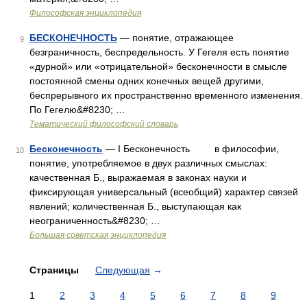
Философская энциклопедия
БЕСКОНЕЧНОСТЬ
— понятие, отражающее
9
безграничность, беспредельность. У Гегеля есть понятие
«дурной» или «отрицательной» бесконечности в смысле
постоянной смены одних конечных вещей другими,
беспрерывного их пространственно временного изменения.
По Гегелю&#8230; …
Тематический философский словарь
Бесконечность
— I Бесконечность в философии,
10
понятие, употребляемое в двух различных смыслах:
качественная Б., выражаемая в законах науки и
фиксирующая универсальный (всеобщий) характер связей
явлений; количественная Б., выступающая как
неограниченность&#8230; …
Большая советская энциклопедия
Страницы
Следующая
→
1
2
3
4
5
6
7
8
9