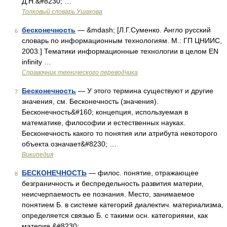
Д.Н.&#8230; …
Толковый словарь Ушакова
бесконечность
— &mdash; [Л.Г.Суменко. Англо русский
6
словарь по информационным технологиям. М.: ГП ЦНИИС,
2003.] Тематики информационные технологии в целом EN
infinity …
Справочник технического переводчика
Бесконечность
— У этого термина существуют и другие
7
значения, см. Бесконечность (значения).
Бесконечность&#160; концепция, используемая в
математике, философии и естественных науках.
Бесконечность какого то понятия или атрибута некоторого
объекта означает&#8230; …
Википедия
БЕСКОНЕЧНОСТЬ
— филос. понятие, отражающее
8
безграничность и беспредельность развития материи,
неисчерпаемость ее познания. Место, занимаемое
понятием Б. в системе категорий диалектич. материализма,
определяется связью Б. с такими осн. категориями, как
материя,&#8230; …